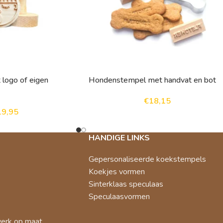
logo of eigen
Hondenstempel met handvat en bot
€
18,15
19,95
HANDIGE LINKS
Gepersonaliseerde koekstempels
Koekjes vormen
Sinterklaas speculaas
Speculaasvormen
werk op maat