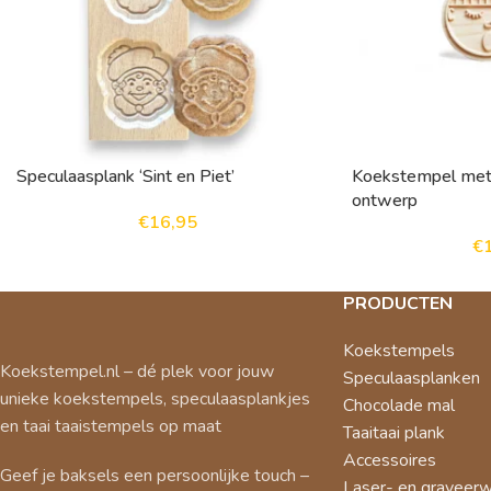
Speculaasplank ‘Sint en Piet’
Koekstempel met 
ontwerp
€
16,95
€
PRODUCTEN
Koekstempels
Koekstempel.nl – dé plek voor jouw
Speculaasplanken
unieke koekstempels, speculaasplankjes
Chocolade mal
en taai taaistempels op maat
Taaitaai plank
Accessoires
Geef je baksels een persoonlijke touch –
Laser- en graveer