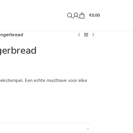
€
0,00
ingerbread
gerbread
koekstempel. Een echte musthave voor elke