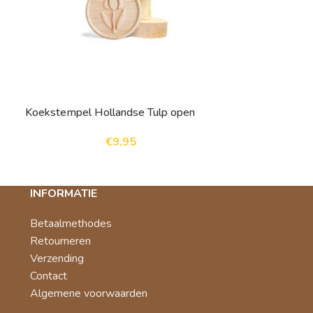
Koekstempel Hollandse Tulp open
Koekstempel H
€
9,95
INFORMATIE
Betaalmethodes
Retourneren
Verzending
Contact
Algemene voorwaarden