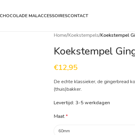
CHOCOLADE MAL
ACCESSOIRES
CONTACT
Home
/
Koekstempels
/
Koekstempel G
Koekstempel Gin
€
12,95
De echte klassieker, de gingerbread 
(thuis)bakker.
Levertijd: 3-5 werkdagen
Maat
*